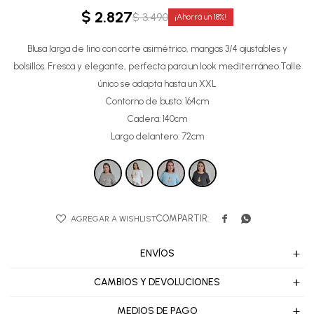
$
2.827
$
3.490
18
Blusa larga de lino con corte asimétrico, mangas 3/4 ajustables y
bolsillos. Fresca y elegante, perfecta para un look mediterráneo.Talle
único se adapta hasta un XXL
Contorno de busto: 164cm
Cadera: 140cm
Largo delantero: 72cm


ENVÍOS
CAMBIOS Y DEVOLUCIONES
MEDIOS DE PAGO