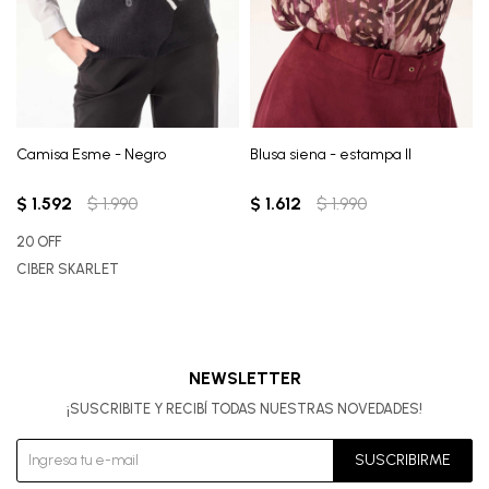
Camisa Esme - Negro
Blusa siena - estampa II
$
1.592
$
1.990
$
1.612
$
1.990
20 OFF
CIBER SKARLET
NEWSLETTER
¡SUSCRIBITE Y RECIBÍ TODAS NUESTRAS NOVEDADES!
SUSCRIBIRME