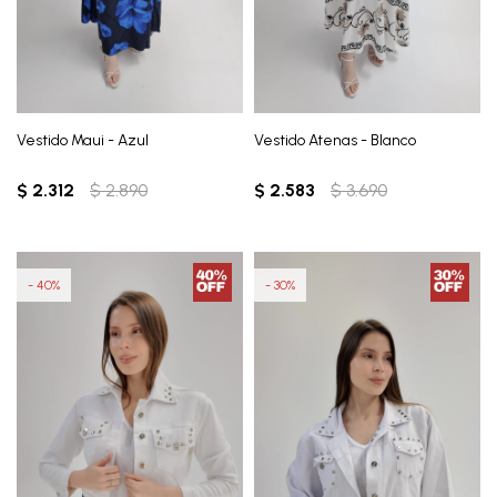
Vestido Maui - Azul
Vestido Atenas - Blanco
$
2.312
$
2.890
$
2.583
$
3.690
40
30