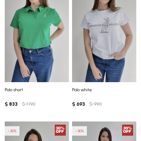
Polo short
Polo white
$
833
$
1.190
$
693
$
990
30
30