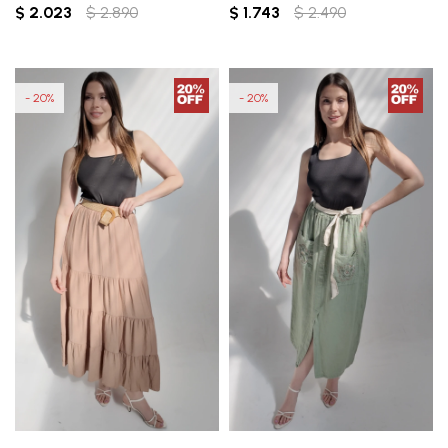
$
2.023
$
2.890
$
1.743
$
2.490
20
20