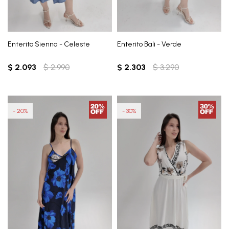
Enterito Sienna - Celeste
Enterito Bali - Verde
$
2.093
$
2.990
$
2.303
$
3.290
20
30