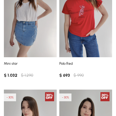
Mini star
Polo Red
$
1.032
$
1.290
$
693
$
990
30
30