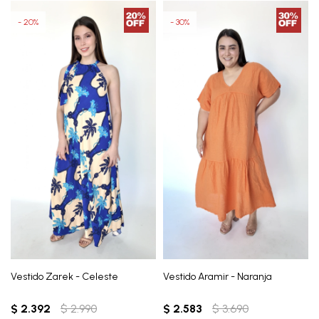
20
30
Vestido Zarek - Celeste
Vestido Aramir - Naranja
$
2.392
$
2.990
$
2.583
$
3.690