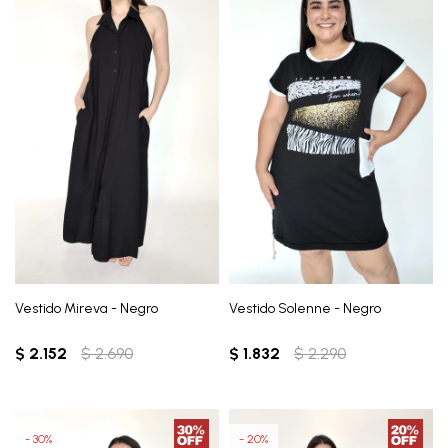
Vestido Mireva - Negro
Vestido Solenne - Negro
$
2.152
$
2.690
$
1.832
$
2.290
30
20