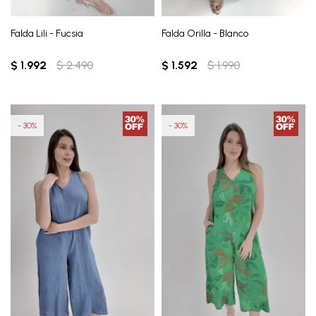
Falda Lili - Fucsia
Falda Orilla - Blanco
$
1.992
$
2.490
$
1.592
$
1.990
30
30