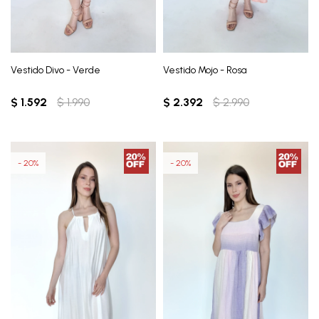
Vestido Divo - Verde
Vestido Mojo - Rosa
$
1.592
$
1.990
$
2.392
$
2.990
20
20