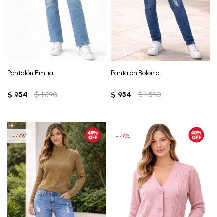
Pantalón Emilia
Pantalón Bolonia
$
954
$
1.590
$
954
$
1.590
40
40