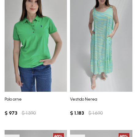
Polo orne
Vestido Nerea
$
973
$
1.390
$
1.183
$
1.690