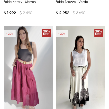
Falda Nataly - Marrón
Falda Arezzo - Verde
$
1.992
$
2.490
$
2.952
$
3.690
20
20