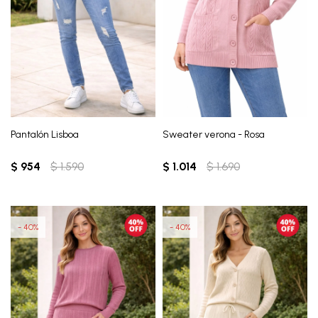
Pantalón Lisboa
Sweater verona - Rosa
$
954
$
1.590
$
1.014
$
1.690
40
40