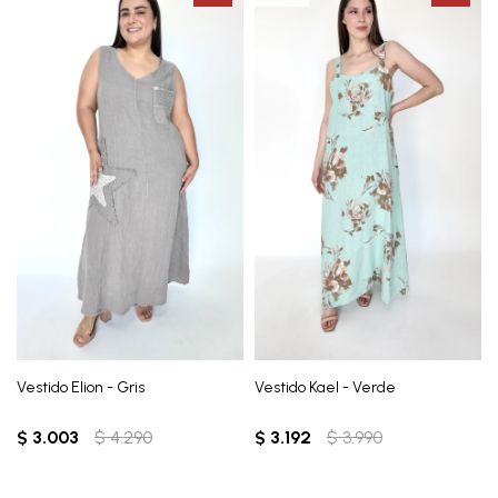
Vestido Elion - Gris
Vestido Kael - Verde
$
3.003
$
4.290
$
3.192
$
3.990