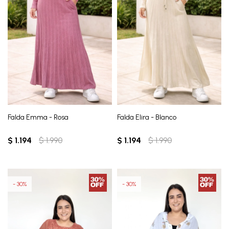
Falda Emma - Rosa
Falda Elira - Blanco
$
1.194
$
1.990
$
1.194
$
1.990
30
30