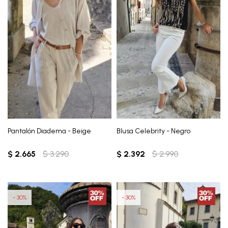
Pantalón Diadema - Beige
Blusa Celebrity - Negro
$
2.665
$
3.290
$
2.392
$
2.990
30
30