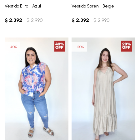
Vestido Elira - Azul
Vestido Soren - Beige
$
2.392
$
2.990
$
2.392
$
2.990
40
20