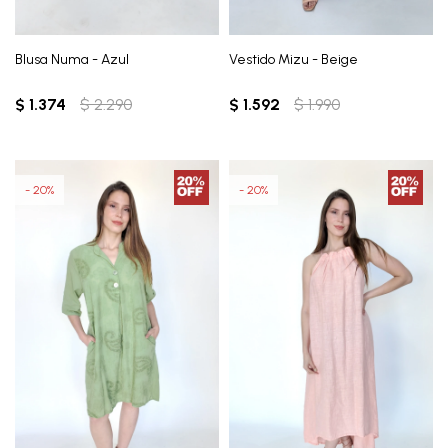
Blusa Numa - Azul
Vestido Mizu - Beige
$
1.374
$
2.290
$
1.592
$
1.990
20
20