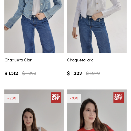
Chaqueta Clari
Chaqueta Iara
$
1.512
$
1.890
$
1.323
$
1.890
20
30