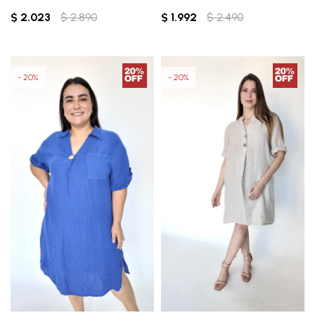
$
2.023
$
2.890
$
1.992
$
2.490
20
20