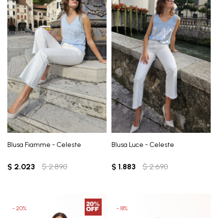
Blusa Fiamme - Celeste
Blusa Luce - Celeste
$
2.023
$
2.890
$
1.883
$
2.690
20
18