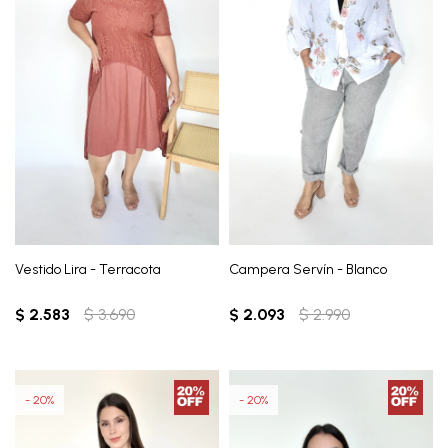
Vestido Lira - Terracota
Campera Servín - Blanco
$
2.583
$
3.690
$
2.093
$
2.990
20
20