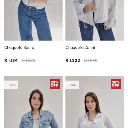
Chaqueta Saura
Chaqueta Danni
$
1.134
$
1.890
$
1.323
$
1.890
20
30