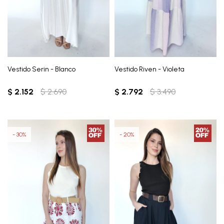
Vestido Serin - Blanco
Vestido Riven - Violeta
$
2.152
$
2.690
$
2.792
$
3.490
30
20