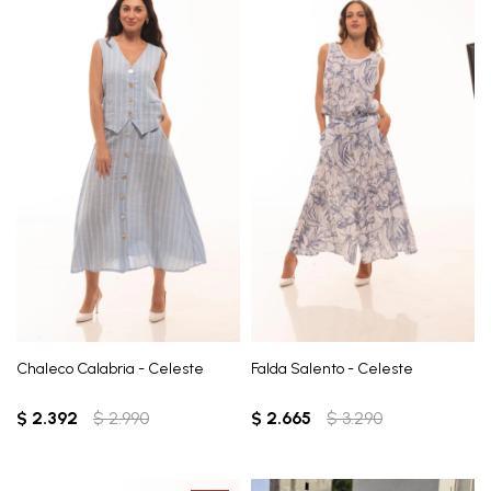
Chaleco Calabria - Celeste
Falda Salento - Celeste
$
2.392
$
2.990
$
2.665
$
3.290