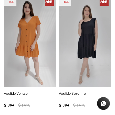
40
40
Vestido Velisse
Vestido Serenité
$
894
$
1.490
$
894
$
1.490