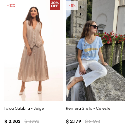
30
18
Falda Calabria - Beige
Remera Stella - Celeste
$
2.303
$
3.290
$
2.179
$
2.690