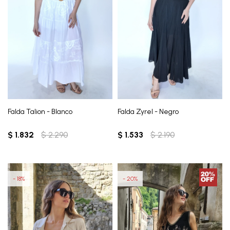
Falda Talion - Blanco
Falda Zyrel - Negro
$
1.832
$
2.290
$
1.533
$
2.190
18
20