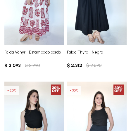
Falda Vanyr - Estampado bordó
Falda Thyra - Negro
$
2.093
$
2.990
$
2.312
$
2.890
20
30