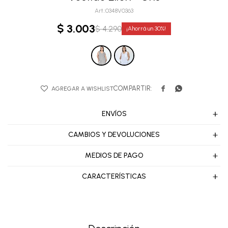
0348V0363
$
3.003
$
4.290
30


ENVÍOS
CAMBIOS Y DEVOLUCIONES
MEDIOS DE PAGO
CARACTERÍSTICAS