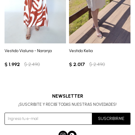
Vestido Vialuna - Naranja
Vestido Kelia
$
1.992
$
2.490
$
2.017
$
2.490
NEWSLETTER
¡SUSCRIBITE Y RECIBÍ TODAS NUESTRAS NOVEDADES!
SUSCRIBIRME