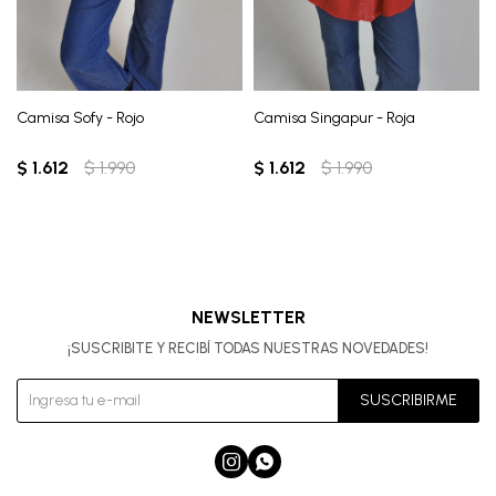
Camisa Sofy - Rojo
Camisa Singapur - Roja
$
1.612
$
1.990
$
1.612
$
1.990
NEWSLETTER
¡SUSCRIBITE Y RECIBÍ TODAS NUESTRAS NOVEDADES!
SUSCRIBIRME

