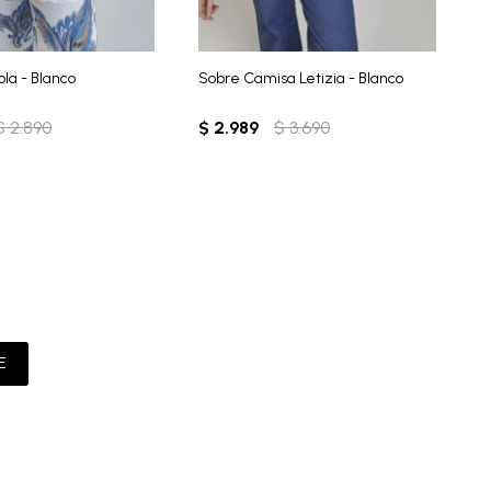
la - Blanco
Sobre Camisa Letizia - Blanco
S
$
2.890
$
2.989
$
3.690
$
E