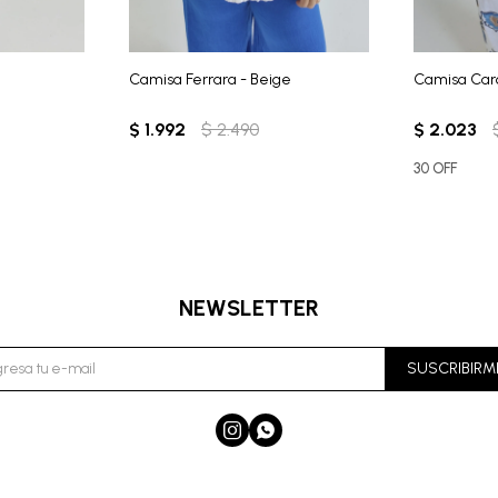
Camisa Ferrara - Beige
Camisa Caro
$
1.992
$
2.490
$
2.023
30 OFF
NEWSLETTER
SUSCRIBIRM

