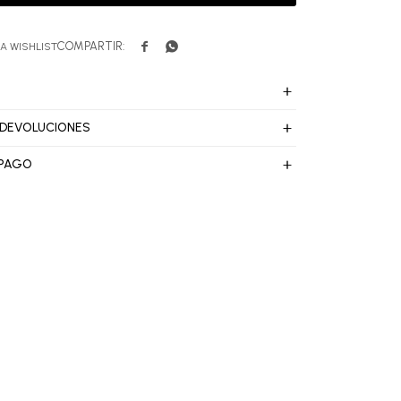


 DEVOLUCIONES
 PAGO