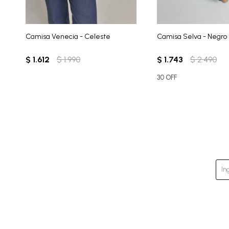
Camisa Venecia - Celeste
Camisa Selva - Negro
$
1.612
$
1.990
$
1.743
$
2.490
30 OFF