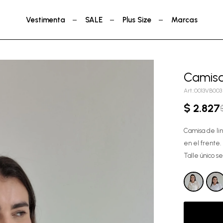
Vestimenta
SALE
Plus Size
Marcas
Camisa
0013VB003
$
2.827
Camisa de lin
en el frente.
Talle único s