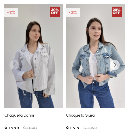
30
20
Chaqueta Danni
Chaqueta Siura
$
1.323
$
1.890
$
1.512
$
1.890