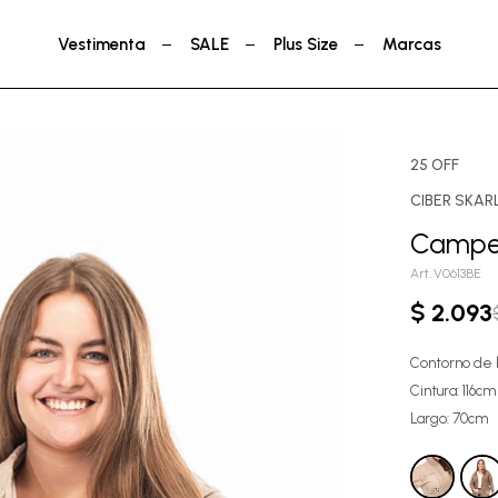
Vestimenta
SALE
Plus Size
Marcas
25 OFF
CIBER SKAR
Camper
V0613BE
$
2.093
Contorno de b
Cintura: 116cm
Largo: 70cm