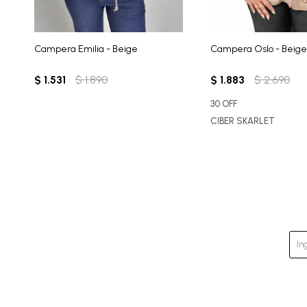
Campera Emilia - Beige
Campera Oslo - Beige
$
1.531
$
1.890
$
1.883
$
2.690
30 OFF
CIBER SKARLET