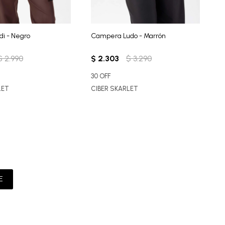
i - Negro
Campera Ludo - Marrón
C
$
2.990
$
2.303
$
3.290
$
30 OFF
LET
CIBER SKARLET
E