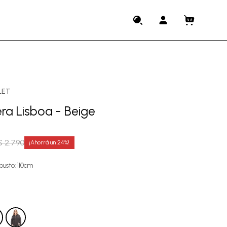
LET
a Lisboa - Beige
$
2.790
24
usto: 110cm