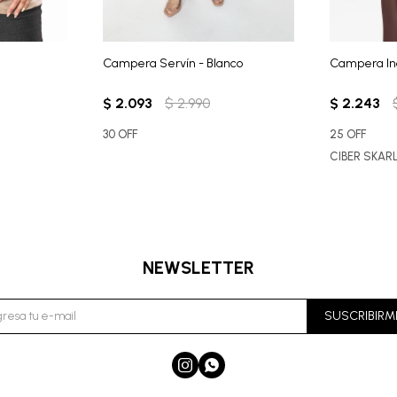
Campera Servín - Blanco
Campera Ind
$
2.093
$
2.990
$
2.243
30 OFF
25 OFF
CIBER SKAR
NEWSLETTER
SUSCRIBIRM

