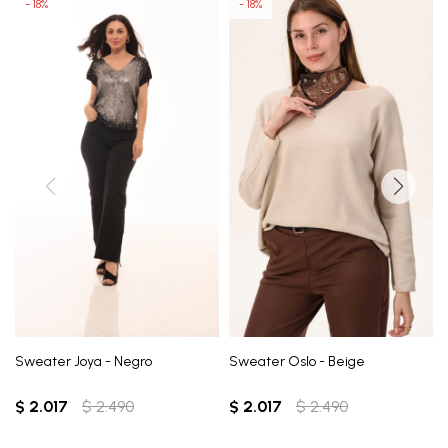
18
18
Sweater Joya - Negro
Sweater Oslo - Beige
$
2.017
$
2.490
$
2.017
$
2.490