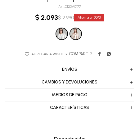
0123V0177
$
2.093
$
2.990
30


ENVÍOS
CAMBIOS Y DEVOLUCIONES
MEDIOS DE PAGO
CARACTERÍSTICAS