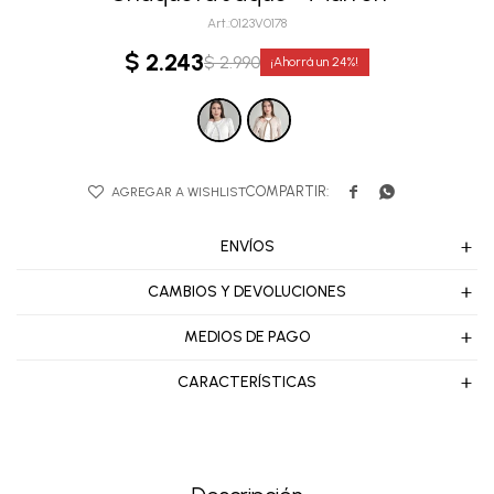
0123V0178
$
2.243
$
2.990
24


ENVÍOS
CAMBIOS Y DEVOLUCIONES
MEDIOS DE PAGO
CARACTERÍSTICAS