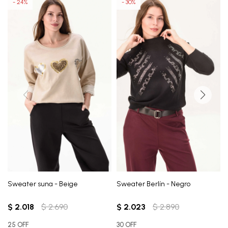
24
30
Sweater suna - Beige
Sweater Berlín - Negro
$
2.018
$
2.690
$
2.023
$
2.890
25 OFF
30 OFF