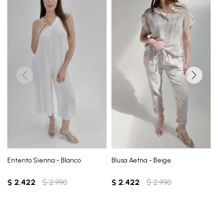
Enterito Sienna - Blanco
Blusa Aetna - Beige
$
2.422
$
2.990
$
2.422
$
2.990