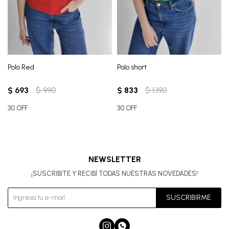
Polo Red
Polo short
$
693
$
990
$
833
$
1.190
30 OFF
30 OFF
NEWSLETTER
¡SUSCRIBITE Y RECIBÍ TODAS NUESTRAS NOVEDADES!
SUSCRIBIRME

