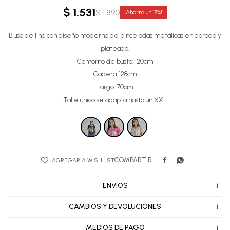
$
1.531
$
1.890
18
Blusa de lino con diseño moderno de pinceladas metálicas en dorado y
plateado.
Contorno de busto: 120cm
Cadera: 128cm
Largo: 70cm
Talle único se adapta hasta un XXL


ENVÍOS
CAMBIOS Y DEVOLUCIONES
MEDIOS DE PAGO