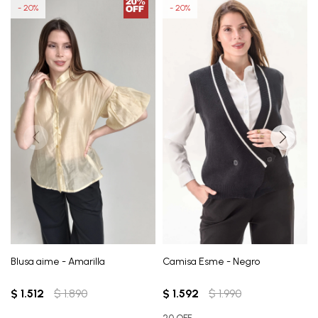
20
20
Blusa aime - Amarilla
Camisa Esme - Negro
$
1.512
$
1.890
$
1.592
$
1.990