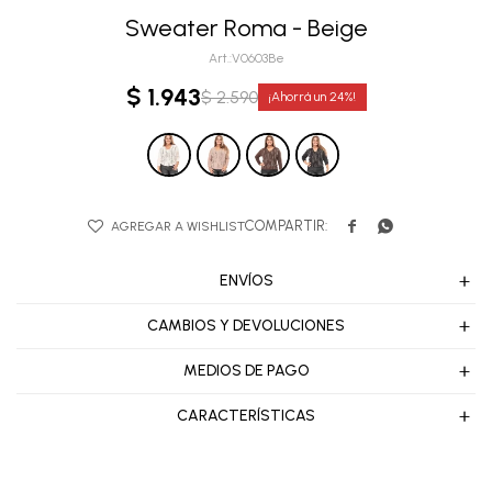
Sweater Roma - Beige
V0603Be
$
1.943
$
2.590
24


ENVÍOS
CAMBIOS Y DEVOLUCIONES
MEDIOS DE PAGO
CARACTERÍSTICAS