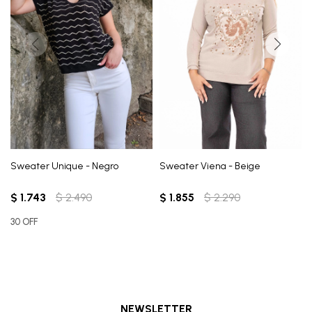
Sweater Unique - Negro
Sweater Viena - Beige
$
1.743
$
2.490
$
1.855
$
2.290
30 OFF
NEWSLETTER