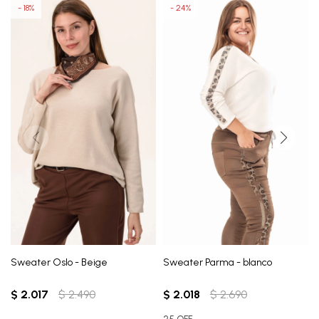
18
24
Sweater Oslo - Beige
Sweater Parma - blanco
$
2.017
$
2.490
$
2.018
$
2.690