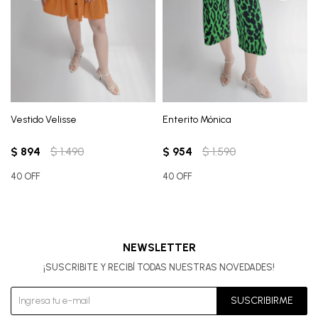
Vestido Velisse
Enterito Mónica
$
894
$
1.490
$
954
$
1.590
40 OFF
40 OFF
NEWSLETTER
¡SUSCRIBITE Y RECIBÍ TODAS NUESTRAS NOVEDADES!
SUSCRIBIRME