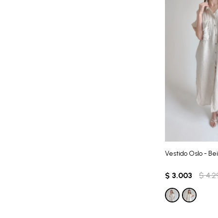
Vestido Oslo - Be
$
3.003
$
4.2