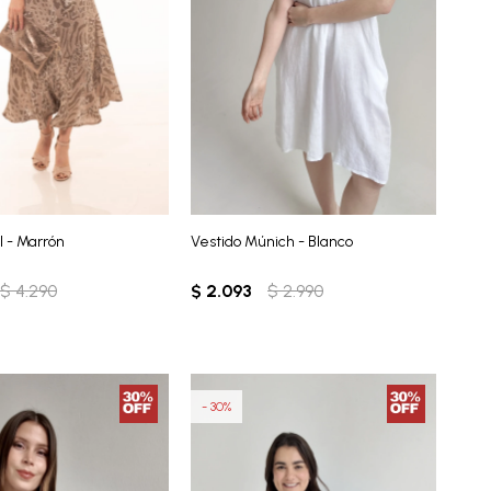
l - Marrón
Vestido Múnich - Blanco
$
4.290
$
2.093
$
2.990
30