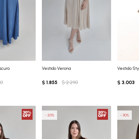
scuro
Vestido Verona
Vestido Sty
90
$
1.855
$
2.290
$
3.003
20
30