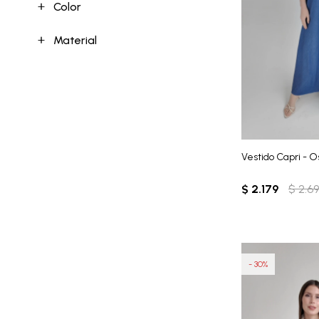
Color
Material
Vestido Capri - O
$
2.179
$
2.6
30