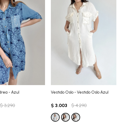
drea - Azul
Vestido Oslo - Vestido Oslo Azul
$
3.290
$
3.003
$
4.290