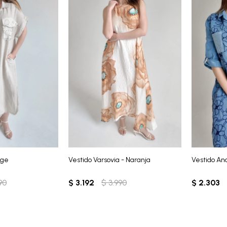
ige
Vestido Varsovia - Naranja
Vestido An
90
$
3.192
$
3.990
$
2.303