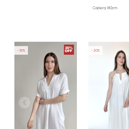
Cadera: 140cm
30
20