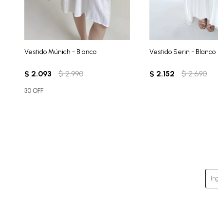
Vestido Múnich - Blanco
Vestido Serin - Blanco
$
2.093
$
2.990
$
2.152
$
2.690
30 OFF