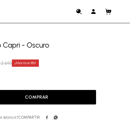
o Capri - Oscuro
2.690
18
COMPRAR

