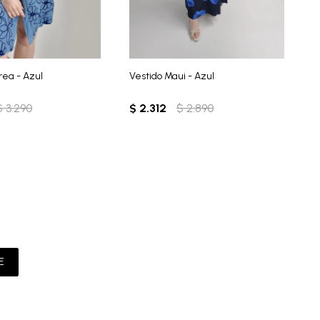
rea - Azul
Vestido Maui - Azul
V
$
3.290
$
2.312
$
2.890
$
E