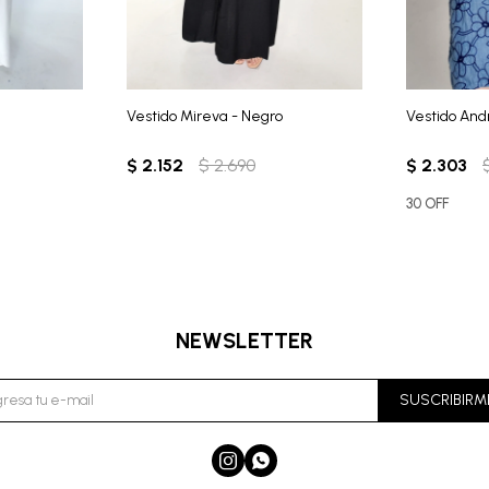
Vestido Mireva - Negro
Vestido And
$
2.152
$
2.690
$
2.303
30 OFF
NEWSLETTER
SUSCRIBIRM

