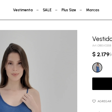
Vestimenta
SALE
Plus Size
Marcas
Vestid
0185V0358
$
2.179
$