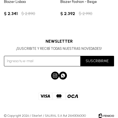
Blazer Lisboa
Blazer Fashion - Beige
$
2.341
$
2.890
$
2.392
$
2.990
NEWSLETTER
¡SUSCRIBITE Y RECIBÍ TODAS NUESTRAS NOVEDADES!
SUSCRIBIRME


© Copyright 2026 / Skarlet / SALIRAL S.A Rut 216430160010