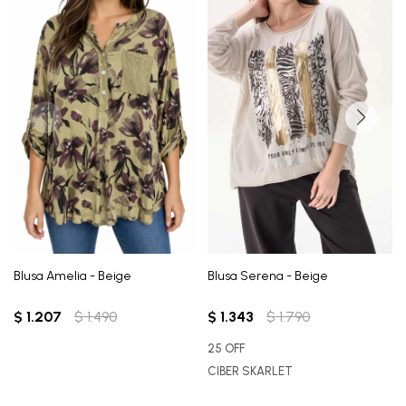
Blusa Amelia - Beige
Blusa Serena - Beige
$
1.207
$
1.490
$
1.343
$
1.790
25 OFF
CIBER SKARLET