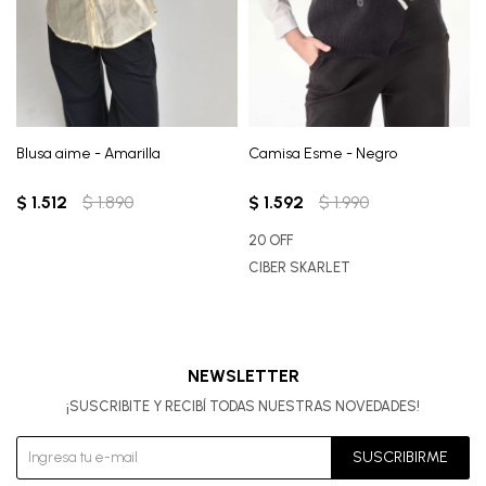
Blusa aime - Amarilla
Camisa Esme - Negro
$
1.512
$
1.890
$
1.592
$
1.990
20 OFF
CIBER SKARLET
NEWSLETTER
¡SUSCRIBITE Y RECIBÍ TODAS NUESTRAS NOVEDADES!
SUSCRIBIRME