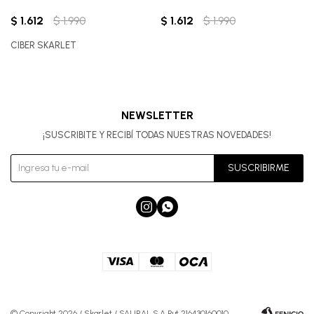
$
1.612
$
1.990
$
1.612
$
1.990
CIBER SKARLET
NEWSLETTER
¡SUSCRIBITE Y RECIBÍ TODAS NUESTRAS NOVEDADES!
SUSCRIBIRME


© Copyright 2026 / Skarlet / SALIRAL S.A Rut 216430160010