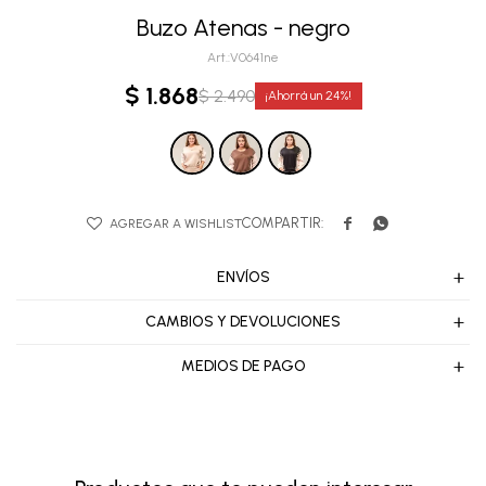
Buzo Atenas - negro
V0641ne
$
1.868
$
2.490
24


ENVÍOS
CAMBIOS Y DEVOLUCIONES
MEDIOS DE PAGO