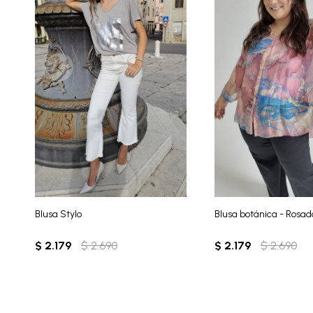
Blusa Stylo
Blusa botánica - Rosad
$
2.179
$
2.690
$
2.179
$
2.690