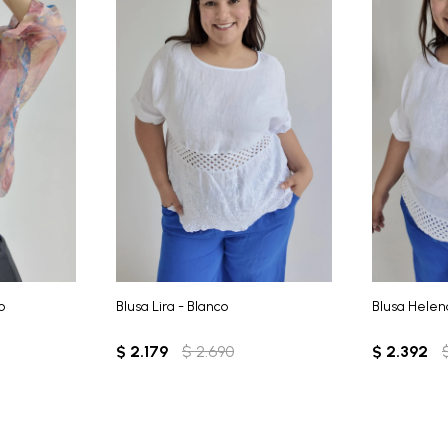
o
Blusa Lira - Blanco
Blusa Helen
$
2.179
$
2.690
$
2.392