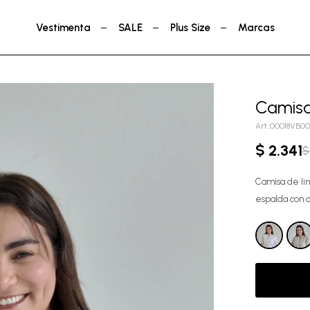
Vestimenta
SALE
Plus Size
Marcas
Camisa
00018VB00
$
2.341
$
Camisa de lin
espalda con a