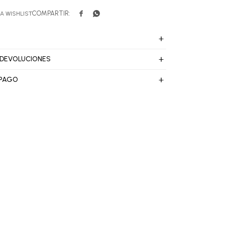


 DEVOLUCIONES
 PAGO