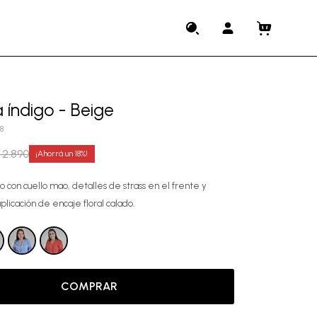
 índigo - Beige
8
2.890
18
o con cuello mao, detalles de strass en el frente y
plicación de encaje floral calado.
COMPRAR