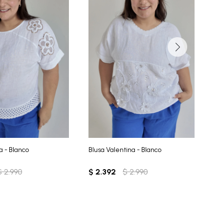
a - Blanco
Blusa Valentina - Blanco
B
$
2.990
$
2.392
$
2.990
$