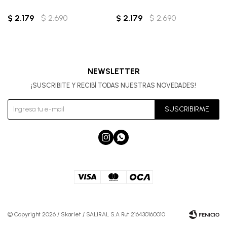
$
2.179
$
2.690
$
2.179
$
2.690
NEWSLETTER
¡SUSCRIBITE Y RECIBÍ TODAS NUESTRAS NOVEDADES!
SUSCRIBIRME


© Copyright 2026 / Skarlet / SALIRAL S.A Rut 216430160010