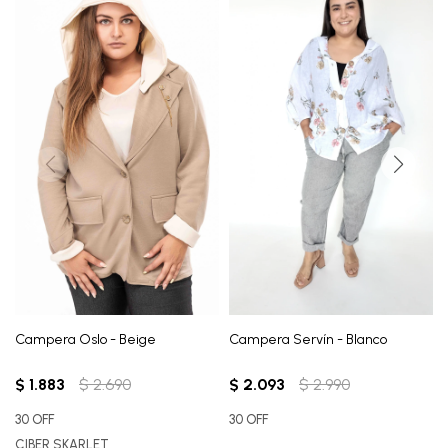
Campera Oslo - Beige
Campera Servín - Blanco
$
1.883
$
2.690
$
2.093
$
2.990
30 OFF
30 OFF
CIBER SKARLET