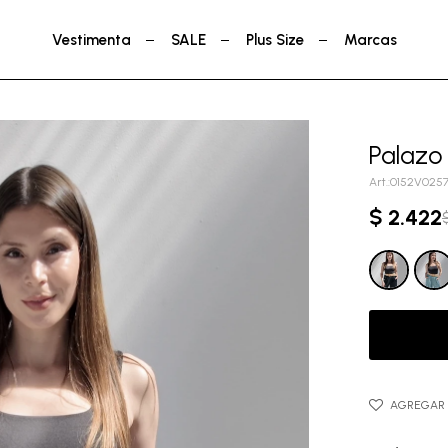
Vestimenta
SALE
Plus Size
Marcas
Palazo
0152V025
$
2.422