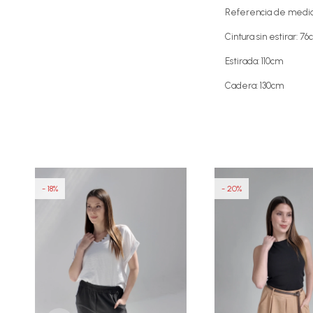
Referencia de medi
Cintura sin estirar: 7
Estirada: 110cm
Cadera: 130cm
18
20