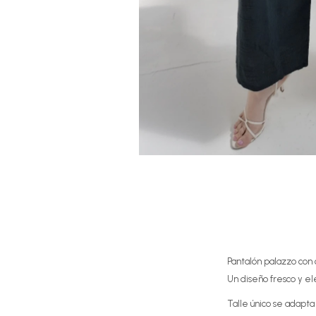
Pantalón palazzo con c
Un diseño fresco y el
Talle único se adapta