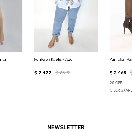
rrón
Pantalón Kaelis - Azul
Pantalón Pa
$
2.422
$
2.990
$
2.468
25 OFF
CIBER SKAR
NEWSLETTER