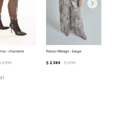
rma - chocolate
Palazo Málaga - beige
P
$
3.290
$
2.584
$
3.190
$
LET