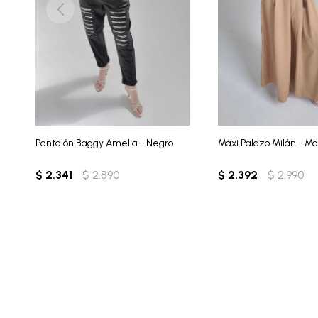
Pantalón Baggy Amelia - Negro
Máxi Palazo Milán - Ma
$
2.341
$
2.890
$
2.392
$
2.990