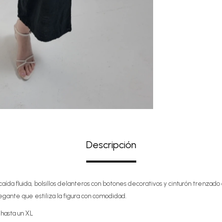
Descripción
aída fluida, bolsillos delanteros con botones decorativos y cinturón trenzado c
egante que estiliza la figura con comodidad.
 hasta un XL