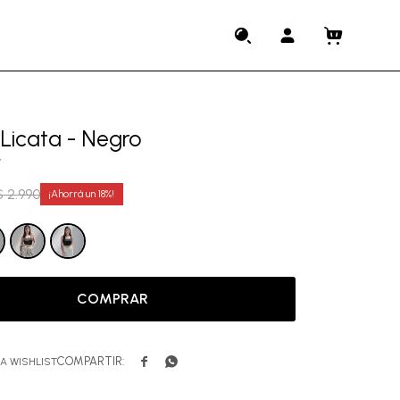
 Licata - Negro
7
$
2.990
18
COMPRAR

