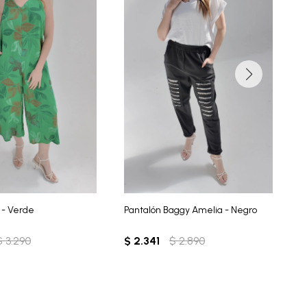
i - Verde
Pantalón Baggy Amelia - Negro
B
$
3.290
$
2.341
$
2.890
$