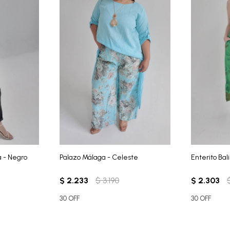
a - Negro
Palazo Málaga - Celeste
Enterito Bal
$
2.233
$
3.190
$
2.303
30 OFF
30 OFF