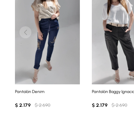
Pantalón Denim
Pantalón Baggy Ignaci
$
2.179
$
2.690
$
2.179
$
2.690