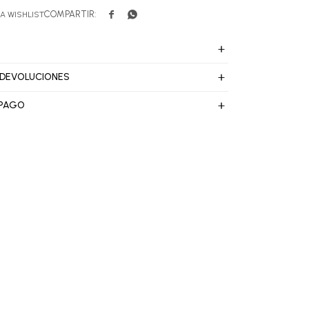


 DEVOLUCIONES
 PAGO