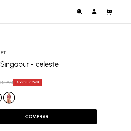
LET
Singapur - celeste
$
2.990
24
COMPRAR