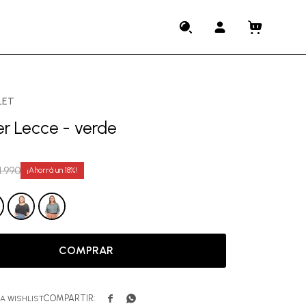
LET
r Lecce - verde
1.990
18
COMPRAR

