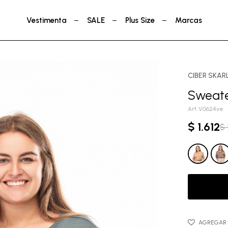
Vestimenta
SALE
Plus Size
Marcas
CIBER SKAR
Sweate
V0624ve
$
1.612
$