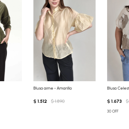
Blusa aime - Amarilla
Blusa Celes
$
1.512
$
1.890
$
1.673
$
30 OFF