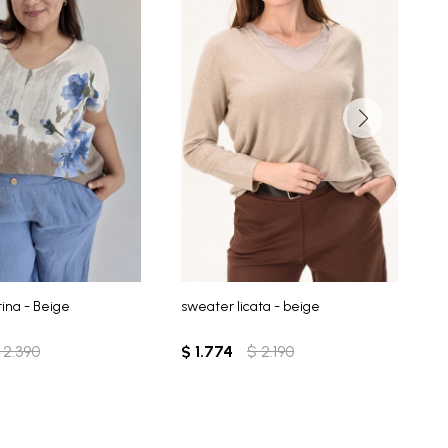
tina - Beige
sweater licata - beige
B
2.390
$
1.774
$
2.190
$