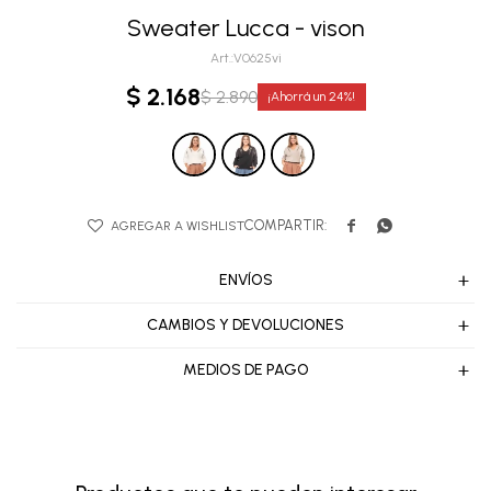
Sweater Lucca - vison
V0625vi
$
2.168
$
2.890
24


ENVÍOS
CAMBIOS Y DEVOLUCIONES
MEDIOS DE PAGO