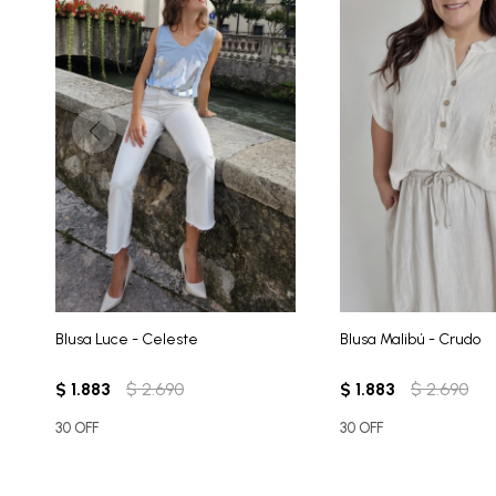
Blusa Luce - Celeste
Blusa Malibú - Crudo
$
1.883
$
2.690
$
1.883
$
2.690
30 OFF
30 OFF