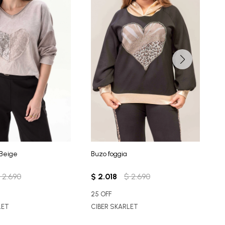
 Beige
Buzo foggia
B
$
2.690
$
2.018
$
2.690
$
25 OFF
2
LET
CIBER SKARLET
C