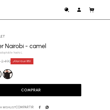
LET
r Nairobi - camel
 adaptable hasta L
$
2.490
18
COMPRAR

