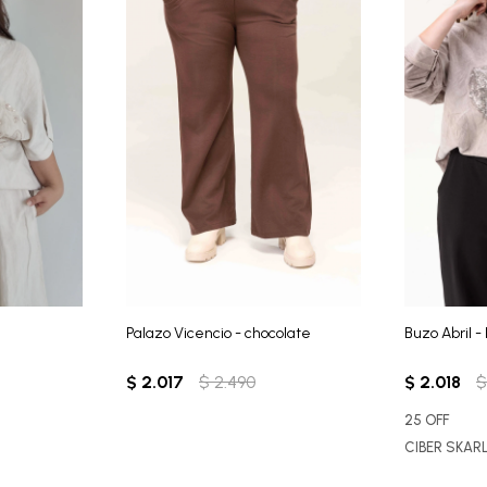
Palazo Vicencio - chocolate
Buzo Abril -
$
2.017
$
2.490
$
2.018
25 OFF
CIBER SKAR