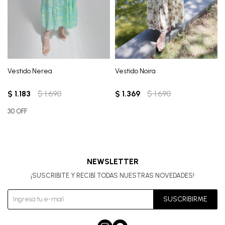
Vestido Nerea
Vestido Noira
$
1.183
$
1.690
$
1.369
$
1.690
30 OFF
NEWSLETTER
¡SUSCRIBITE Y RECIBÍ TODAS NUESTRAS NOVEDADES!
SUSCRIBIRME