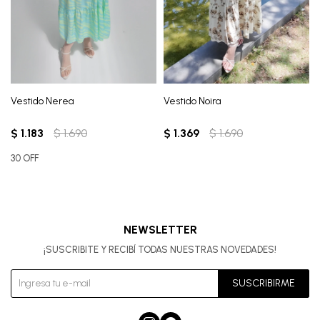
Vestido Nerea
Vestido Noira
$
1.183
$
1.690
$
1.369
$
1.690
30 OFF
NEWSLETTER
¡SUSCRIBITE Y RECIBÍ TODAS NUESTRAS NOVEDADES!
SUSCRIBIRME