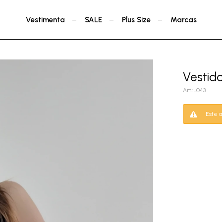
Vestimenta
SALE
Plus Size
Marcas
Vestido
L043
Este a