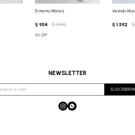
Enterito Mónica
Vestido Miz
$
954
$
1.590
$
1.592
$
40 OFF
NEWSLETTER
SUSCRIBIRM

