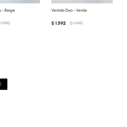
u - Beige
Vestido Divo - Verde
V
1.990
$
1.592
$
1.990
$
E