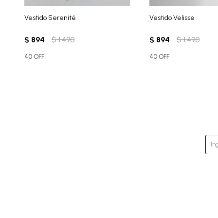
Vestido Serenité
Vestido Velisse
$
894
$
1.490
$
894
$
1.490
40 OFF
40 OFF