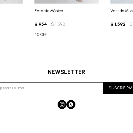
Enterito Mónica
Vestido Miz
$
954
$
1.590
$
1.592
$
40 OFF
NEWSLETTER
SUSCRIBIRM

