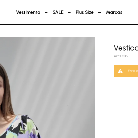
Vestimenta
SALE
Plus Size
Marcas
Vestido
L035
Este a