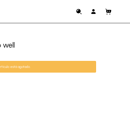
 well
rtículo está agotado.