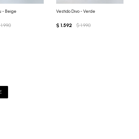
u - Beige
Vestido Divo - Verde
V
1.990
$
1.592
$
1.990
$
E