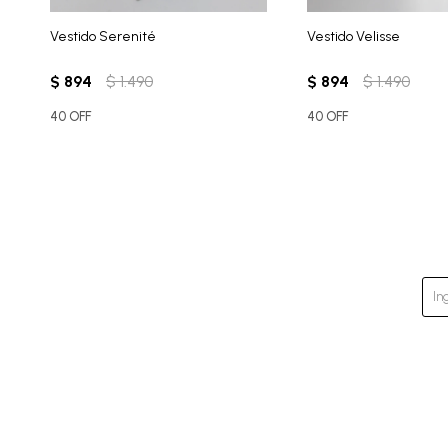
Vestido Serenité
Vestido Velisse
$
894
$
1.490
$
894
$
1.490
40 OFF
40 OFF