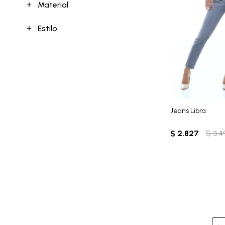
Material
Estilo
Jeans Libra
$
2.827
$
3.4