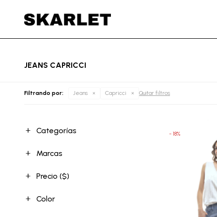
JEANS CAPRICCI
Filtrando por:
Jeans
Capricci
Quitar filtros
Categorías
18
Marcas
Precio
($)
Color