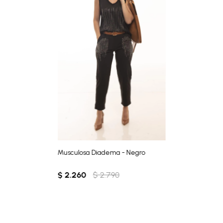
Musculosa Diadema - Negro
$
2.260
$
2.790