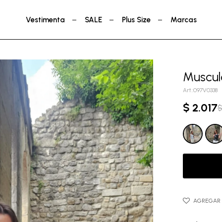
Vestimenta
SALE
Plus Size
Marcas
Muscul
097V0338
$
2.017