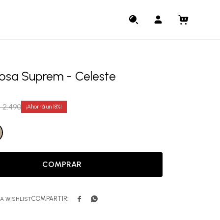
osa Suprem - Celeste
$
2.490
18
COMPRAR

