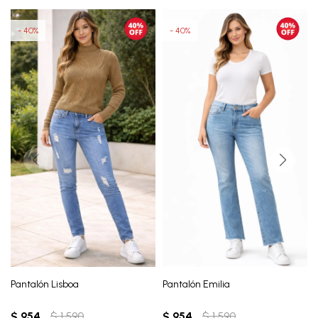
40
40
Pantalón Lisboa
Pantalón Emilia
$
954
$
1.590
$
954
$
1.590