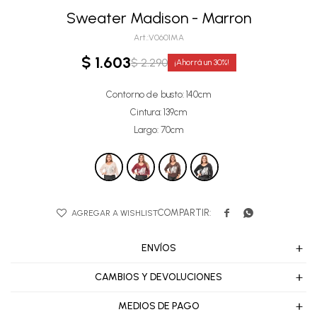
Sweater Madison - Marron
V0601MA
$
1.603
$
2.290
30
Contorno de busto: 140cm
Cintura: 139cm
Largo: 70cm


ENVÍOS
CAMBIOS Y DEVOLUCIONES
MEDIOS DE PAGO