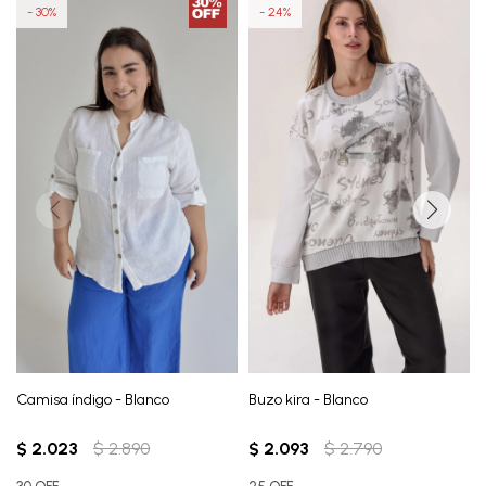
30
24
Camisa índigo - Blanco
Buzo kira - Blanco
$
2.023
$
2.890
$
2.093
$
2.790