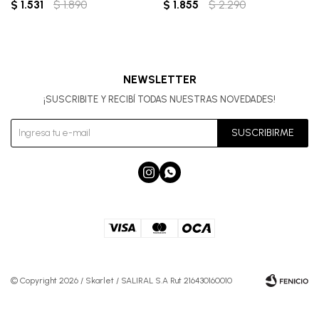
$
1.531
$
1.890
$
1.855
$
2.290
NEWSLETTER
¡SUSCRIBITE Y RECIBÍ TODAS NUESTRAS NOVEDADES!
SUSCRIBIRME


© Copyright 2026 / Skarlet / SALIRAL S.A Rut 216430160010