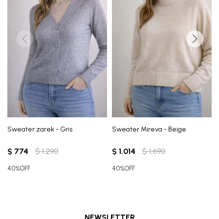
Sweater zarek - Gris
Sweater Mireva - Beige
$
774
$
1.290
$
1.014
$
1.690
40%OFF
40%OFF
NEWSLETTER