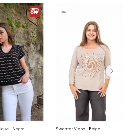
18
ique - Negro
Sweater Viena - Beige
S