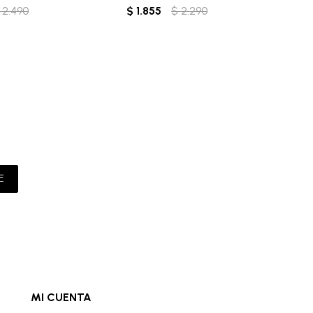
2.490
$
1.855
$
2.290
$
2
C
E
MI CUENTA