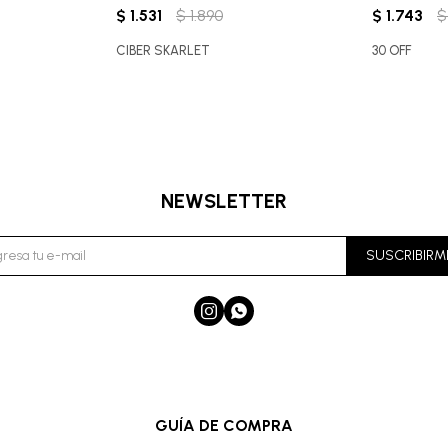
$
1.531
$
1.890
$
1.743
$
CIBER SKARLET
30 OFF
NEWSLETTER
SUSCRIBIRM


GUÍA DE COMPRA