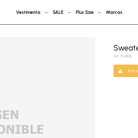
Vestimenta
SALE
Plus Size
Marcas
Sweate
TC130B
Este a