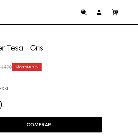
r Tesa - Gris
$
1.490
30
M-XXL
COMPRAR