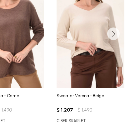
na - Camel
Sweater Verona - Beige
S
$
1.490
$
1.207
$
1.490
$
LET
CIBER SKARLET
C