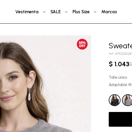
Vestimenta
SALE
Plus Size
Marcas
Sweate
AF1023A28
$
1.043
Talle único
Adaptable 