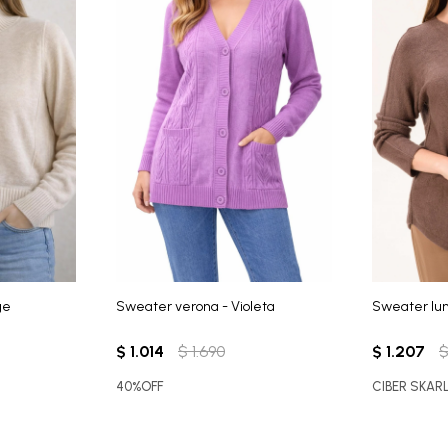
ge
Sweater verona - Violeta
Sweater lu
$
1.014
$
1.690
$
1.207
40%OFF
CIBER SKAR