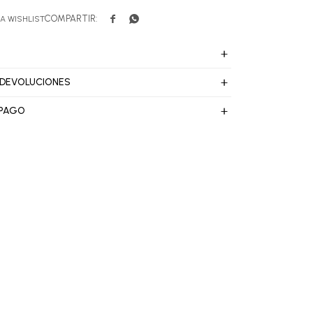


 DEVOLUCIONES
 PAGO