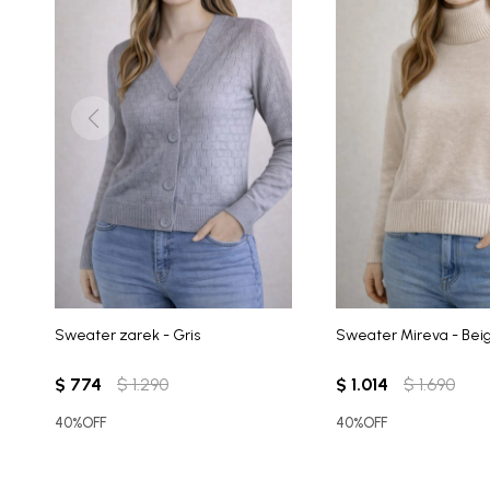
Sweater zarek - Gris
Sweater Mireva - Bei
$
774
$
1.290
$
1.014
$
1.690
40%OFF
40%OFF