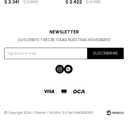
$
2.341
$
2.890
$
2.422
$
2.990
NEWSLETTER
¡SUSCRIBITE Y RECIBÍ TODAS NUESTRAS NOVEDADES!
SUSCRIBIRME


© Copyright 2026 / Skarlet / SALIRAL S.A Rut 216430160010