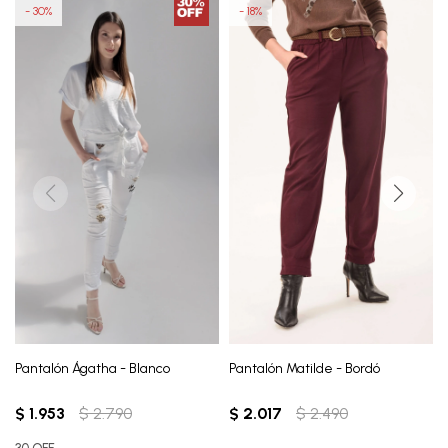
30
18
Pantalón Ágatha - Blanco
Pantalón Matilde - Bordó
$
1.953
$
2.790
$
2.017
$
2.490