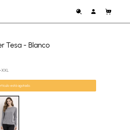
r Tesa - Blanco
M-XXL
rtículo está agotado.