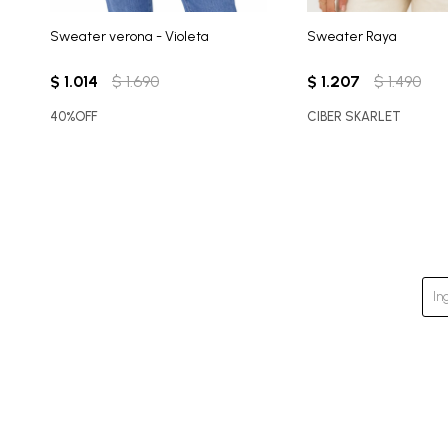
Sweater verona - Violeta
Sweater Raya
$
1.014
$
1.690
$
1.207
$
1.490
40%OFF
CIBER SKARLET