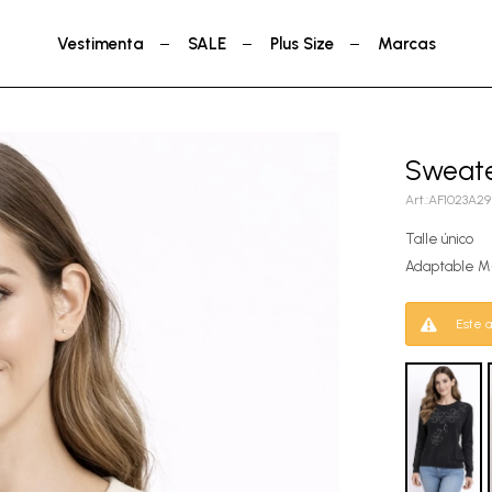
Vestimenta
SALE
Plus Size
Marcas
Sweate
AF1023A29
Talle único
Adaptable 
Este a