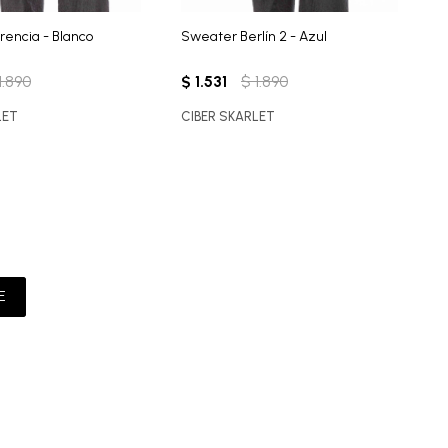
rencia - Blanco
Sweater Berlín 2 - Azul
S
1.890
$
1.531
$
1.890
$
LET
CIBER SKARLET
C
E