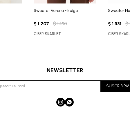
Sweater Verona - Beige
Sweater Flo
$
1.207
$
1.490
$
1.531
$
CIBER SKARLET
CIBER SKAR
NEWSLETTER
SUSCRIBIRM

