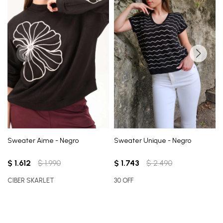
Sweater Aime - Negro
Sweater Unique - Negro
$
1.612
$
1.990
$
1.743
$
2.490
CIBER SKARLET
30 OFF